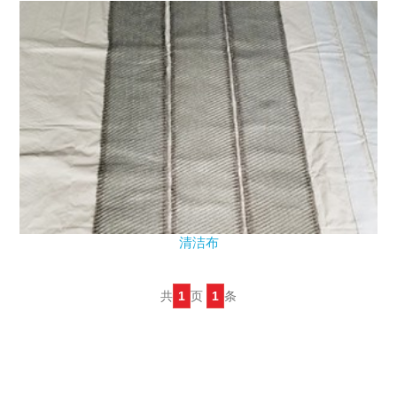
清洁布
共
1
页
1
条