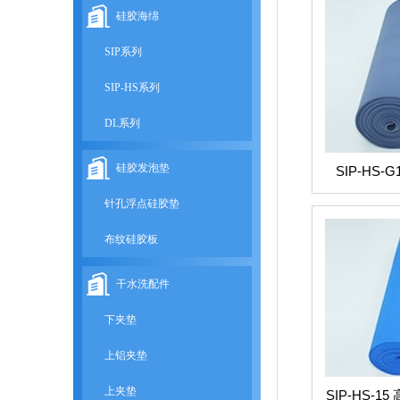
硅胶海绵
SIP系列
SIP-HS系列
DL系列
硅胶发泡垫
SIP-HS
针孔浮点硅胶垫
布纹硅胶板
干水洗配件
下夹垫
上铝夹垫
上夹垫
SIP-HS-