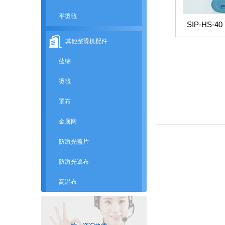
平烫毡
SIP-HS
其他整烫机配件
蓝绵
烫毡
罩布
金属网
防激光盖片
防激光罩布
高温布