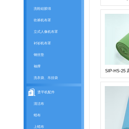
洗鞋硅胶绵
吹裤机布罩
立式人像机布罩
衬衫机布罩
钢丝垫
袖撑
SIP-HS-
洗衣袋、吊挂袋
烫平机配件
清洁布
蜡布
上蜡布